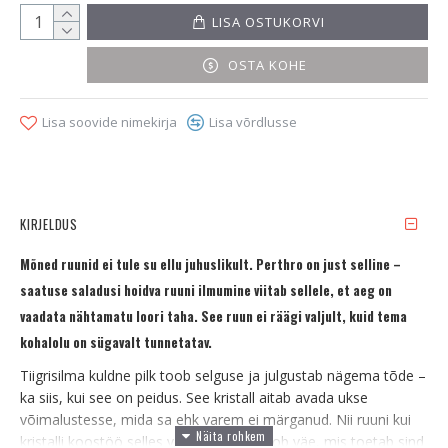
LISA OSTUKORVI
OSTA KOHE
Lisa soovide nimekirja
Lisa võrdlusse
KIRJELDUS
Mõned ruunid ei tule su ellu juhuslikult. Perthro on just selline –
saatuse saladusi hoidva ruuni ilmumine viitab sellele, et aeg on
vaadata nähtamatu loori taha. See ruun ei räägi valjult, kuid tema
kohalolu on sügavalt tunnetatav.
Tiigrisilma kuldne pilk toob selguse ja julgustab nägema tõde –
ka siis, kui see on peidus. See kristall aitab avada ukse
võimalustesse, mida sa ehk varem ei märganud. Nii ruuni kui
kristalli koostöö selles võtmehoidjas loob väe, mis toetab sind