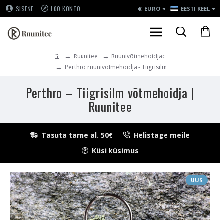
€
SISENE
LOO KONTO
EURO
EESTI KEEL
Ruunitee
Ruunivõtmehoidjad
Perthro ruunivõtmehoidja - Tiigrisilm
Perthro – Tiigrisilm võtmehoidja |
Ruunitee
Tasuta tarne al. 50€
Helistage meile
Küsi küsimus
UUS