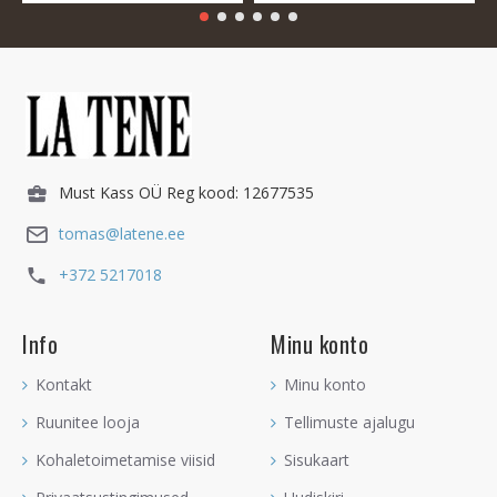
Must Kass OÜ Reg kood: 12677535
tomas@latene.ee
+372 5217018
Info
Minu konto
Kontakt
Minu konto
Ruunitee looja
Tellimuste ajalugu
Kohaletoimetamise viisid
Sisukaart