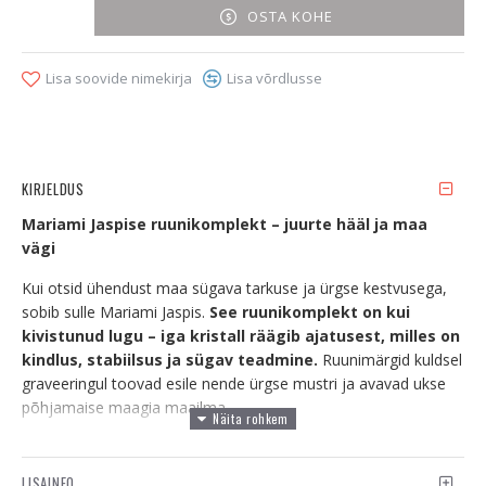
OSTA KOHE
Lisa soovide nimekirja
Lisa võrdlusse
KIRJELDUS
Mariami Jaspise ruunikomplekt – juurte hääl ja maa
vägi
Kui otsid ühendust maa sügava tarkuse ja ürgse kestvusega,
sobib sulle Mariami Jaspis.
See ruunikomplekt on kui
kivistunud lugu – iga kristall räägib ajatusest, milles on
kindlus, stabiilsus ja sügav teadmine.
Ruunimärgid kuldsel
graveeringul toovad esile nende ürgse mustri ja avavad ukse
põhjamaise maagia maailma.
Ruunide keel ja tähendus
LISAINFO