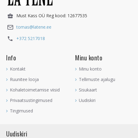
Must Kass OÜ Reg kood: 12677535
tomas@latene.ee
+372 5217018
Info
Minu konto
Kontakt
Minu konto
Ruunitee looja
Tellimuste ajalugu
Kohaletoimetamise viisid
Sisukaart
Privaatsustingimused
Uudiskiri
Tingimused
Uudiskiri