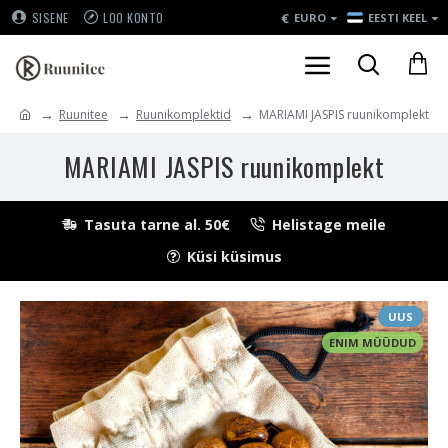
€
SISENE
LOO KONTO
EURO
EESTI KEEL
Ruunitee
Ruunikomplektid
MARIAMI JASPIS ruunikomplekt
MARIAMI JASPIS ruunikomplekt
Tasuta tarne al. 50€
Helistage meile
Küsi küsimus
UUS
ENIM MÜÜDUD