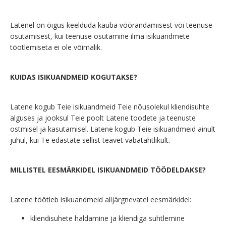
Latenel on õigus keelduda kauba võõrandamisest või teenuse
osutamisest, kui teenuse osutamine ilma isikuandmete
töötlemiseta ei ole võimalik.
KUIDAS ISIKUANDMEID KOGUTAKSE?
Latene kogub Teie isikuandmeid Teie nõusolekul kliendisuhte
alguses ja jooksul Teie poolt Latene toodete ja teenuste
ostmisel ja kasutamisel. Latene kogub Teie isikuandmeid ainult
juhul, kui Te edastate sellist teavet vabatahtlikult.
MILLISTEL EESMÄRKIDEL ISIKUANDMEID TÖÖDELDAKSE?
Latene töötleb isikuandmeid alljärgnevatel eesmärkidel:
kliendisuhete haldamine ja kliendiga suhtlemine