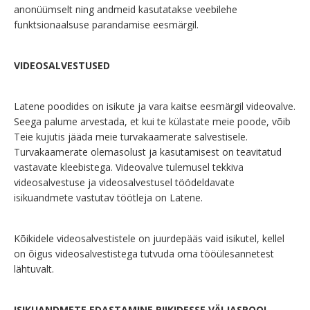
anonüümselt ning andmeid kasutatakse veebilehe
funktsionaalsuse parandamise eesmärgil.
VIDEOSALVESTUSED
Latene poodides on isikute ja vara kaitse eesmärgil videovalve.
Seega palume arvestada, et kui te külastate meie poode, võib
Teie kujutis jääda meie turvakaamerate salvestisele.
Turvakaamerate olemasolust ja kasutamisest on teavitatud
vastavate kleebistega. Videovalve tulemusel tekkiva
videosalvestuse ja videosalvestusel töödeldavate
isikuandmete vastutav töötleja on Latene.
Kõikidele videosalvestistele on juurdepääs vaid isikutel, kellel
on õigus videosalvestistega tutvuda oma tööülesannetest
lähtuvalt.
ISIKUANDMETE EDASTAMINE RIIKIDESSE VÄLJASPOOL