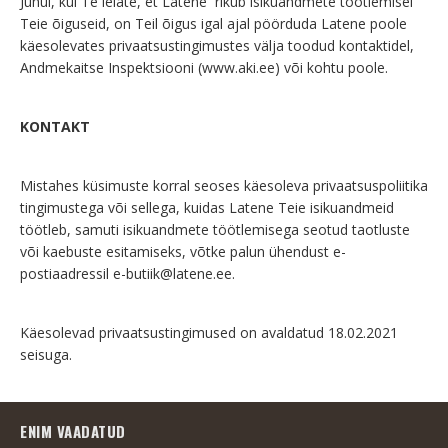
Juhul, kui Te leiate, et Latene rikub isikuandmete töötlemisel
Teie õiguseid, on Teil õigus igal ajal pöörduda Latene poole
käesolevates privaatsustingimustes välja toodud kontaktidel,
Andmekaitse Inspektsiooni (www.aki.ee) või kohtu poole.
KONTAKT
Mistahes küsimuste korral seoses käesoleva privaatsuspoliitika
tingimustega või sellega, kuidas Latene Teie isikuandmeid
töötleb, samuti isikuandmete töötlemisega seotud taotluste
või kaebuste esitamiseks, võtke palun ühendust e-
postiaadressil
e-butiik@latene.ee
.
Käesolevad privaatsustingimused on avaldatud 18.02.2021
seisuga.
ENIM VAADATUD