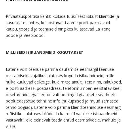
Privaatsuspoliitika kehtib kõikide füüsilisest isikust klientide ja
kasutajate suhtes, kes ostavad Latene poolt pakutavaid
kaupu, tooteid ja teenuseid ning kes külastavad La Tene
poode ja Veebipoodi.
MILLISEID ISIKUANDMEID KOGUTAKSE?
Latene võib teenuse parima osutamise eesmärgil teenuse
osutamiseks vajalikus ulatuses koguda isikuandmeid, mille
hulka kuuluvad eelkõige, kuid mitte ainult, Teie nimi, isikukood,
e-posti aadress, postiaadress, telefoninumber, eelistatav keel,
otseturundusega seotud valikud ning digitaalsete seadmete
poolt edastatud tehniline info (nt küpsised ja muud sarnased
tehnoloogiad). Latene võib parima klienditeeninduse eesmärgil
mõistlikus ulatuses töödelda ka muid vajalikke isikuandmeid
vastavalt Teile eelnevalt teada antud eesmärkidele, mahule ja
viisile.