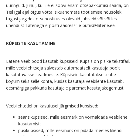
uuringuid. Juhul, kui Te ei soovi enam otsepakkumisi saada, on
Teil igal ajal õigus võtta isikuandmete töötlemise nõusolek
tagasi järgides otsepostituses olevaid juhiseid või võttes
ühendust Latenega e-posti aadressil
e-butiik@latene.ee
.
KÜPSISTE KASUTAMINE
Latene Veebipood kasutab küpsiseid. Küpsis on pisike tekstifail,
mille veebilehitseja salvestab automaatselt kasutaja poolt
kasutatavasse seadmesse. Küpsiseid kasutatakse teabe
kogumiseks selle kohta, kuidas kasutaja veebilehte kasutab,
eesmärgiga pakkuda kasutajale paremat kasutajakogemust.
Veebilehtedel on kasutusel järgmised küpsised:
seansiküpsised, mille eesmärk on võimaldada veebilehe
kasutamist;
püsiküpsised, mille eesmärk on pidada meeles kliendi