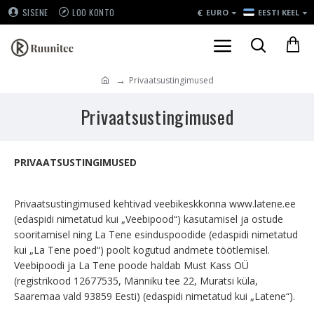
€
SISENE
LOO KONTO
EURO
EESTI KEEL
Privaatsustingimused
Privaatsustingimused
PRIVAATSUSTINGIMUSED
Privaatsustingimused kehtivad veebikeskkonna www.latene.ee
(edaspidi nimetatud kui „Veebipood“) kasutamisel ja ostude
sooritamisel ning La Tene esinduspoodide (edaspidi nimetatud
kui „La Tene poed“) poolt kogutud andmete töötlemisel.
Veebipoodi ja La Tene poode haldab Must Kass OÜ
(registrikood 12677535, Männiku tee 22, Muratsi küla,
Saaremaa vald 93859 Eesti) (edaspidi nimetatud kui „Latene“).