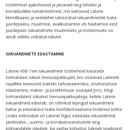
töötlemisel ajakohaseid ja piisavaid ning tehnilisi ja
korralduslikke turvameetmeid, mis kaitsevad Latene
kliendibaasis ja veebilehel salvestatud isikuandmetele loata
juurdepääsu, muutmise, avalikustamise või hävitamise eest.
Juurdepääs isikuandmete muutmiseks ja töötlemiseks on
ainult selleks volitatud isikutel.
ISIKUANDMETE EDASTAMINE
Latene võib Teie isikuandmete töötlemisel kasutada
kolmandast isikust teenusepakkujaid, kes osutavad Latenele
vajalikke teenuseid (näiteks tarkvaraarendus, otseturustuse
edastamine, makse- ja postiteenuse osutajad jms). Kõigi
kolmandatest isikutest teenusepakkujatega, kellele Latene
isikuandmeid edastab, on sõlmitud lepingud isikuandmete
kaitse ja edastatava teabe konfidentsiaalsena hoidmise kohta.
Lisaks eeltoodule on Latenel õigus edastada isikuandmeid
järelevalve-, uurimis- ja korrakaitseasutustele ning
kolmandatele isikutele, kui vastav kohustus tuleneb seadusest.