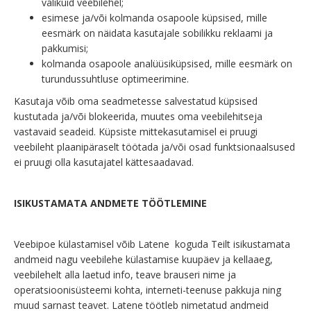
valikuid veebilehel;
esimese ja/või kolmanda osapoole küpsised, mille
eesmärk on näidata kasutajale sobilikku reklaami ja
pakkumisi;
kolmanda osapoole analüüsiküpsised, mille eesmärk on
turundussuhtluse optimeerimine.
Kasutaja võib oma seadmetesse salvestatud küpsised
kustutada ja/või blokeerida, muutes oma veebilehitseja
vastavaid seadeid. Küpsiste mittekasutamisel ei pruugi
veebileht plaanipäraselt töötada ja/või osad funktsionaalsused
ei pruugi olla kasutajatel kättesaadavad.
ISIKUSTAMATA ANDMETE TÖÖTLEMINE
Veebipoe külastamisel võib Latene koguda Teilt isikustamata
andmeid nagu veebilehe külastamise kuupäev ja kellaaeg,
veebilehelt alla laetud info, teave brauseri nime ja
operatsioonisüsteemi kohta, interneti-teenuse pakkuja ning
muud sarnast teavet. Latene töötleb nimetatud andmeid