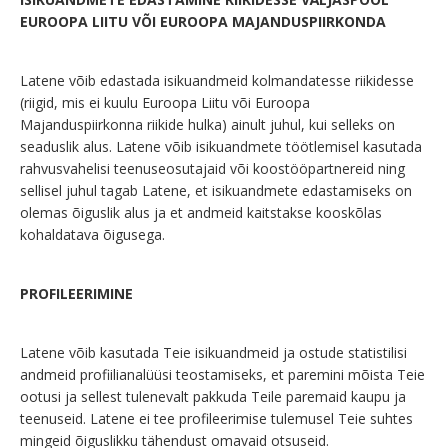
EUROOPA LIITU VÕI EUROOPA MAJANDUSPIIRKONDA
Latene võib edastada isikuandmeid kolmandatesse riikidesse
(riigid, mis ei kuulu Euroopa Liitu või Euroopa
Majanduspiirkonna riikide hulka) ainult juhul, kui selleks on
seaduslik alus. Latene võib isikuandmete töötlemisel kasutada
rahvusvahelisi teenuseosutajaid või koostööpartnereid ning
sellisel juhul tagab Latene, et isikuandmete edastamiseks on
olemas õiguslik alus ja et andmeid kaitstakse kooskõlas
kohaldatava õigusega.
PROFILEERIMINE
Latene võib kasutada Teie isikuandmeid ja ostude statistilisi
andmeid profiilianalüüsi teostamiseks, et paremini mõista Teie
ootusi ja sellest tulenevalt pakkuda Teile paremaid kaupu ja
teenuseid. Latene ei tee profileerimise tulemusel Teie suhtes
mingeid õiguslikku tähendust omavaid otsuseid.