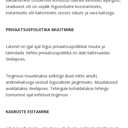
isikuandmete töötlemise kohustus tuleneb kehtivast lepingust,
seadusest või on vajalik õigusnõuete koostamiseks,
esitamiseks või kaitsmiseks seoses isikute ja vara kaitsega.
PRIVAATSUSPOLIITIKA MUUTMINE
Latenel on igal ajal õigus privaatsuspoliitikat muuta ja
täiendada. Kehtiv privaatsuspoliitika on alati kättesaadav
Veebipoes.
Tingimusi muudetakse eelkõige (kuid mitte ainult)
andmekaitsega seotud õigusaktide järgimiseks. Muudatused
avaldatakse Veebipoes. Tehingule kohaldatakse tehingu
toimumise ajal kehtinud tingimusi.
KAEBUSTE ESITAMINE