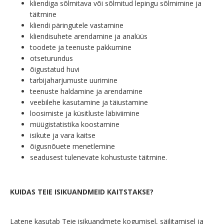
kliendiga sõlmitava või sõlmitud lepingu sõlmimine ja
täitmine
kliendi päringutele vastamine
kliendisuhete arendamine ja analüüs
toodete ja teenuste pakkumine
otseturundus
õigustatud huvi
tarbijaharjumuste uurimine
teenuste haldamine ja arendamine
veebilehe kasutamine ja täiustamine
loosimiste ja küsitluste läbiviimine
müügistatistika koostamine
isikute ja vara kaitse
õigusnõuete menetlemine
seadusest tulenevate kohustuste täitmine.
KUIDAS TEIE ISIKUANDMEID KAITSTAKSE?
Latene kasutab Teie isikuandmete kogumisel, säilitamisel ja