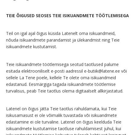
TEIE ÕIGUSED SEOSES TEIE ISIKUANDMETE TÖÖTLEMISEGA
Teil on igal ajal õigus küsida Latenelt oma isikuandmeid,
nõuda isikuandmete parandamist ja ülekandmist ning Teie
isikuandmete kustutamist.
Teie isikuandmete töötlemisega seotud taotlused palume
esitada elektrooniliselt e-posti aadressil
e-butiik@latene.ee
või
sellele La Tene poele, kellele Te olete oma isikuandmeid
edastanud. Eesmärgiga tagada isikuandmete töötlemise
turvalisus, peab Teie taotlus olema digitaalselt allkirjastatud.
Latenel on õigus jätta Teie taotlus rahuldamata, kui Teie
isikusamasust ei ole võimalik tuvastada või isikuandmete
edastamine ei ole turvaline. Latenel on õigus keelduda Teie
isikuandmete kustutamise taotluse rahuldamisest juhul, kui