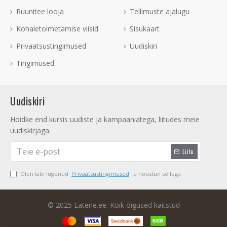
Ruunitee looja
Tellimuste ajalugu
Kohaletoimetamise viisid
Sisukaart
Privaatsustingimused
Uudiskiri
Tingimused
Uudiskiri
Hoidke end kursis uudiste ja kampaaniatega, liitudes meie
uudiskirjaga.
Liitu
Olen läbi lugenud
Privaatsustingimused
ja nõustun sellega
© 2025 Latene.ee. Kõik õigused kaitstud