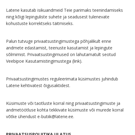
Latene kasutab isikuandmeid Teie parimaks teenindamiseks
ning kõigi lepinguliste suhete ja seadusest tulenevate
kohustuste korrektseks täitmiseks.
Palun tutvuge privaatsustingimustega põhjalikult enne
andmete edastamist, teenuste kasutamist ja lepingute
sõlmimist. Privaatsustingimused on lahutamatult seotud
Veebipoe Kasutamistingimustega (link).
Privaatsustingimustes reguleerimata küsimustes juhindub
Latene kehtivatest õigusaktidest.
Küsimuste või taotluste korral ning privaatsustingimuste ja
andmetöötluse kohta tekkivate küsimuste või murede korral
võtke ühendust
e-butiik@latene.ee
.
PRIVAATSUSPOLIITIKA ULATUS