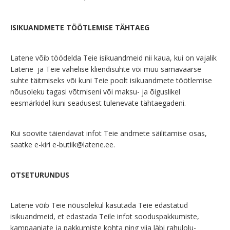
ISIKUANDMETE TÖÖTLEMISE TÄHTAEG
Latene võib töödelda Teie isikuandmeid nii kaua, kui on vajalik
Latene ja Teie vahelise kliendisuhte või muu samaväärse
suhte täitmiseks või kuni Teie poolt isikuandmete töötlemise
nõusoleku tagasi võtmiseni või maksu- ja õiguslikel
eesmärkidel kuni seadusest tulenevate tähtaegadeni.
Kui soovite täiendavat infot Teie andmete säilitamise osas,
saatke e-kiri
e-butiik@latene.ee
.
OTSETURUNDUS
Latene võib Teie nõusolekul kasutada Teie edastatud
isikuandmeid, et edastada Teile infot sooduspakkumiste,
kampaaniate ja pakkumiste kohta ning viia läbi rahulolu-