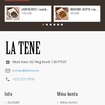
LABRADORIIT ruunikomplekt
MARIAMI JASPIS ruunikomplekt
109.00€
49.60€
Must Kass OÜ Reg kood: 12677535
tomas@latene.ee
+372 5217018
Info
Minu konto
Kontakt
Minu konto