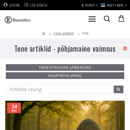
€
SISENE
LOO KONTO
EURO
EESTI KEEL
Tene artiklid
Otsi
Tene artiklid - põhjamaine vaimsus
TÄHESTIKULINE JÄRJEKORD
KUUPÄEVA JÄRGI
24
apr