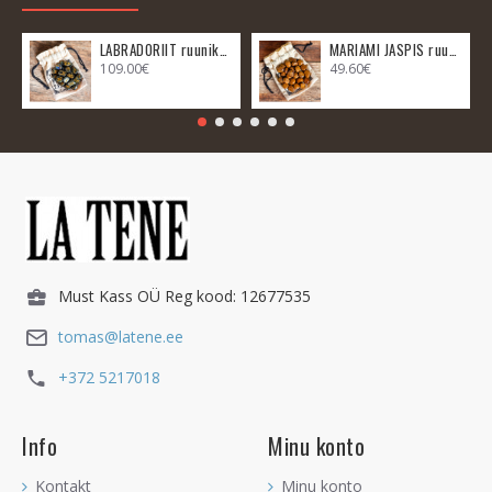
LABRADORIIT ruunikomplekt
MARIAMI JASPIS ruunikomplekt
109.00€
49.60€
Must Kass OÜ Reg kood: 12677535
tomas@latene.ee
+372 5217018
Info
Minu konto
Kontakt
Minu konto