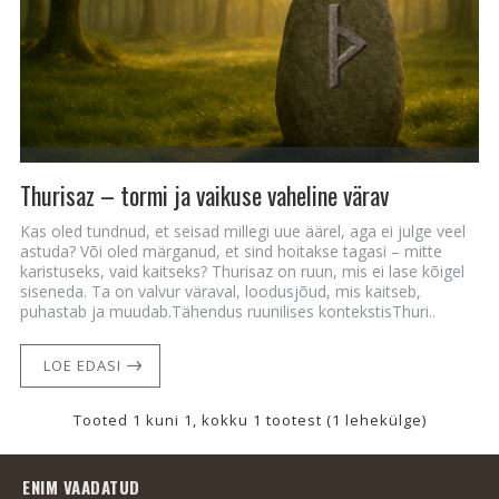
Thurisaz – tormi ja vaikuse vaheline värav
Kas oled tundnud, et seisad millegi uue äärel, aga ei julge veel
astuda? Või oled märganud, et sind hoitakse tagasi – mitte
karistuseks, vaid kaitseks? Thurisaz on ruun, mis ei lase kõigel
siseneda. Ta on valvur väraval, loodusjõud, mis kaitseb,
puhastab ja muudab.Tähendus ruunilises kontekstisThuri..
LOE EDASI
Tooted 1 kuni 1, kokku 1 tootest (1 lehekülge)
ENIM VAADATUD