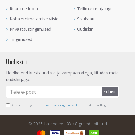
Ruunitee looja
Tellimuste ajalugu
Kohaletoimetamise viisid
Sisukaart
Privaatsustingimused
Uudiskiri
Tingimused
Uudiskiri
Hoidke end kursis uudiste ja kampaaniatega, liitudes meie
uudiskirjaga.
Liitu
Olen läbi lugenud
Privaatsustingimused
ja nõustun sellega
© 2025 Latene.ee. Kõik õigused kaitstud