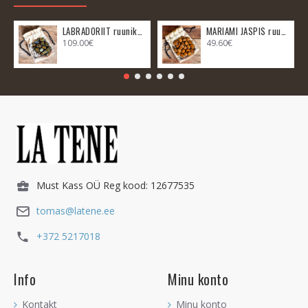
LABRADORIIT ruunikomplekt
MARIAMI JASPIS ruunikomplekt
109.00€
49.60€
Must Kass OÜ Reg kood: 12677535
tomas@latene.ee
+372 5217018
Info
Minu konto
Kontakt
Minu konto