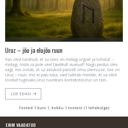
Uruz – jõu ja elujõu ruun
Kas oled tundnud, et su sees on midagi ürgset ja tohutut –
midagi, mida sa pole veel täielikult avanud? Nagu peidus olev
vägi, mis ootab, et sa astuksid päriselt oma olemusse. See on
Uruz – ruun, mis ei palu luba, vaid tuletab meelde, et sa oled
loodud tugevaks.Uruz ruunilises kontekstisUruz on tein..
LOE EDASI
Tooted 1 kuni 1, kokku 1 tootest (1 lehekülge)
ENIM VAADATUD