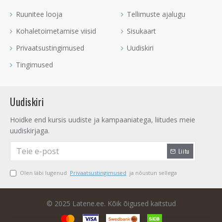
Ruunitee looja
Tellimuste ajalugu
Kohaletoimetamise viisid
Sisukaart
Privaatsustingimused
Uudiskiri
Tingimused
Uudiskiri
Hoidke end kursis uudiste ja kampaaniatega, liitudes meie
uudiskirjaga.
Liitu
Olen läbi lugenud
Privaatsustingimused
ja nõustun sellega
© 2025 Latene.ee. Kõik õigused kaitstud