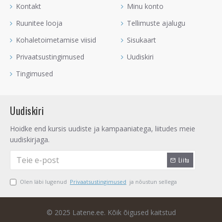
Kontakt
Minu konto
Ruunitee looja
Tellimuste ajalugu
Kohaletoimetamise viisid
Sisukaart
Privaatsustingimused
Uudiskiri
Tingimused
Uudiskiri
Hoidke end kursis uudiste ja kampaaniatega, liitudes meie
uudiskirjaga.
Liitu
Olen läbi lugenud
Privaatsustingimused
ja nõustun sellega
© 2025 Latene.ee. Kõik õigused kaitstud