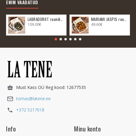
ENIM VAADATUD
LABRADORIIT ruunikomplekt
MARIAMI JASPIS ruunikomplekt
109.00€
49.60€
Must Kass OÜ Reg kood: 12677535
tomas@latene.ee
+372 5217018
Info
Minu konto