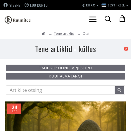
€
SISENE
LOO KONTO
EURO
EESTI KEEL
Tene artiklid
Otsi
Tene artiklid - küllus
TÄHESTIKULINE JÄRJEKORD
KUUPÄEVA JÄRGI
24
apr