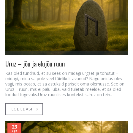
Uruz – jõu ja elujõu ruun
Kas oled tundnud, et su sees on midagi ürgset ja tohutut –
midagi, mida sa pole veel täielikult avanud? Nagu peidus olev
vägi, mis ootab, et sa astuksid päriselt oma olemusse. See on
Uruz – ruun, mis ei palu luba, vaid tuletab meelde, et sa oled
loodud tugevaks.Uruz ruunilises kontekstisUruz on tein..
LOE EDASI
23
apr