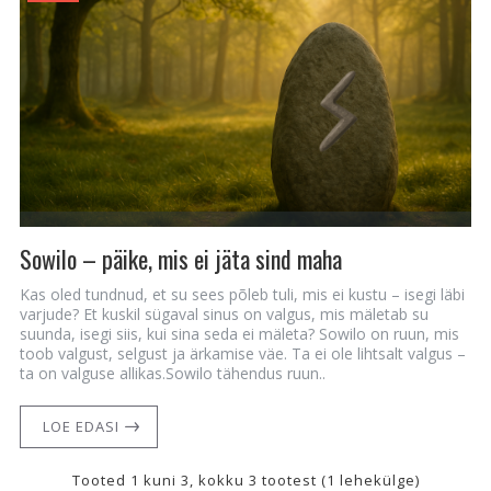
Sowilo – päike, mis ei jäta sind maha
Kas oled tundnud, et su sees põleb tuli, mis ei kustu – isegi läbi
varjude? Et kuskil sügaval sinus on valgus, mis mäletab su
suunda, isegi siis, kui sina seda ei mäleta? Sowilo on ruun, mis
toob valgust, selgust ja ärkamise väe. Ta ei ole lihtsalt valgus –
ta on valguse allikas.Sowilo tähendus ruun..
LOE EDASI
Tooted 1 kuni 3, kokku 3 tootest (1 lehekülge)