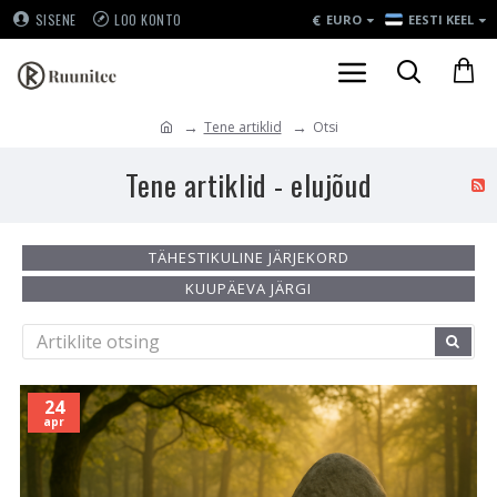
€
SISENE
LOO KONTO
EURO
EESTI KEEL
Tene artiklid
Otsi
Tene artiklid - elujõud
TÄHESTIKULINE JÄRJEKORD
KUUPÄEVA JÄRGI
24
apr