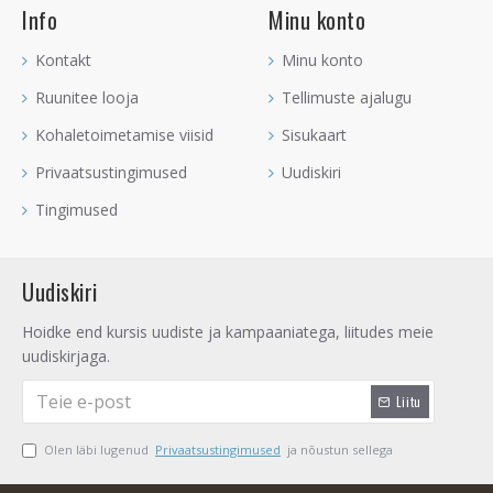
Info
Minu konto
Kontakt
Minu konto
Ruunitee looja
Tellimuste ajalugu
Kohaletoimetamise viisid
Sisukaart
Privaatsustingimused
Uudiskiri
Tingimused
Uudiskiri
Hoidke end kursis uudiste ja kampaaniatega, liitudes meie
uudiskirjaga.
Liitu
Olen läbi lugenud
Privaatsustingimused
ja nõustun sellega