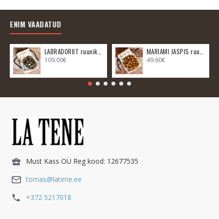
ENIM VAADATUD
LABRADORIIT ruunikomplekt
MARIAMI JASPIS ruunikomplekt
109.00€
49.60€
Must Kass OÜ Reg kood: 12677535
tomas@latene.ee
+372 5217018