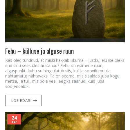
Fehu – külluse ja alguse ruun
Kas oled tundnud, et miski hakkab liikuma – justkui elu ise oleks
end sinu sees üles äratanud? Fehu on esimene ruun,
alguspunkt, kuhu su hing ulatub siis, kui ta soovib muuta
nähtamatut nähtavaks. Ta on seeme, mis sisaldab juba kogu
metsa, ja tuli, mis pole veel leegiks saanud, kuid juba
soojendab.F..
LOE EDASI
24
apr