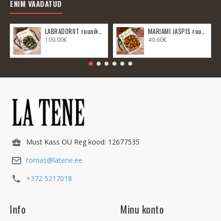
ENIM VAADATUD
LABRADORIIT ruunikomplekt
MARIAMI JASPIS ruunikomplekt
109.00€
49.60€
Must Kass OÜ Reg kood: 12677535
tomas@latene.ee
+372 5217018
Info
Minu konto