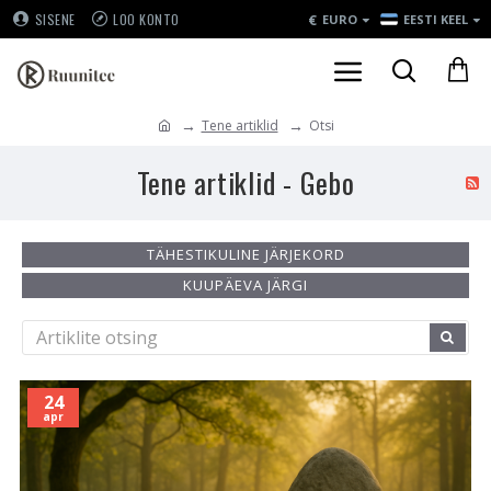
€
SISENE
LOO KONTO
EURO
EESTI KEEL
Tene artiklid
Otsi
Tene artiklid - Gebo
TÄHESTIKULINE JÄRJEKORD
KUUPÄEVA JÄRGI
24
apr