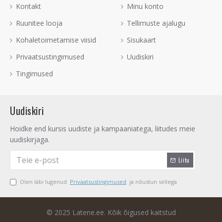
Kontakt
Minu konto
Ruunitee looja
Tellimuste ajalugu
Kohaletoimetamise viisid
Sisukaart
Privaatsustingimused
Uudiskiri
Tingimused
Uudiskiri
Hoidke end kursis uudiste ja kampaaniatega, liitudes meie
uudiskirjaga.
Liitu
Olen läbi lugenud
Privaatsustingimused
ja nõustun sellega
© 2025 Latene.ee. Kõik õigused kaitstud