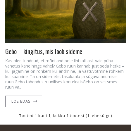
Gebo – kingitus, mis loob sideme
Kas oled tundnud, et mõni and pole lihtsalt asi, vaid püha
vahetus kahe hinge vahel? Gebo ruun kannab just seda hetke –
kui jagamine on rohkem kui andmine, ja vastuvõtmine rohkem
kui saamine. Ta on sidemete, tasakaalu ja sügava andmise
ruun.Gebo tähendus ruunilises kontekstisGebo on seitsmes
ruun va..
LOE EDASI
Tooted 1 kuni 1, kokku 1 tootest (1 lehekülge)