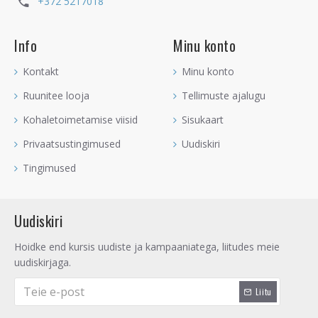
+372 5217018
Info
Minu konto
Kontakt
Minu konto
Ruunitee looja
Tellimuste ajalugu
Kohaletoimetamise viisid
Sisukaart
Privaatsustingimused
Uudiskiri
Tingimused
Uudiskiri
Hoidke end kursis uudiste ja kampaaniatega, liitudes meie
uudiskirjaga.
Liitu