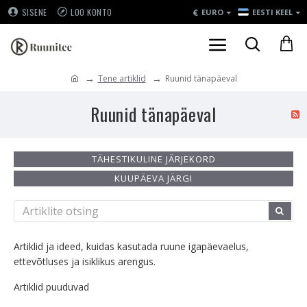
€
SISENE
LOO KONTO
EURO
EESTI KEEL
Tene artiklid
Ruunid tänapäeval
Ruunid tänapäeval
TÄHESTIKULINE JÄRJEKORD
KUUPÄEVA JÄRGI
Artiklid ja ideed, kuidas kasutada ruune igapäevaelus,
ettevõtluses ja isiklikus arengus.
Artiklid puuduvad