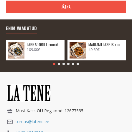
JÄTKA
ENIM VAADATUD
LABRADORIIT ruunikomplekt
MARIAMI JASPIS ruunikomplekt
109.00€
49.60€
Must Kass OÜ Reg kood: 12677535
tomas@latene.ee