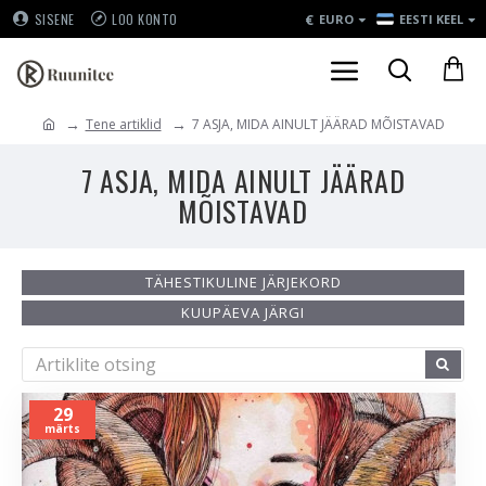
€
SISENE
LOO KONTO
EURO
EESTI KEEL
Tene artiklid
7 ASJA, MIDA AINULT JÄÄRAD MÕISTAVAD
7 ASJA, MIDA AINULT JÄÄRAD
MÕISTAVAD
TÄHESTIKULINE JÄRJEKORD
KUUPÄEVA JÄRGI
29
märts