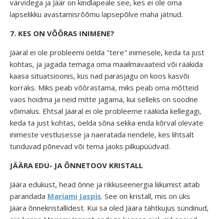
värvidega ja Jäär on kindlapeale see, kes ei ole oma
lapselikku avastamisrõõmu lapsepõlve maha jätnud.
7. KES ON VÕÕRAS INIMENE?
Jääral ei ole probleemi öelda "tere" inimesele, keda ta just
kohtas, ja jagada temaga oma maailmavaateid või rääkida
kaasa situatsioonis, kus nad parasjagu on koos kasvõi
korraks. Miks peab võõrastama, miks peab oma mõtteid
vaos hoidma ja neid mitte jagama, kui selleks on soodne
võimalus. Ehtsal Jääral ei ole probleeme rääkida kellegagi,
keda ta just kohtas, öelda sõna sekka enda kõrval olevate
inimeste vestlusesse ja naeratada nendele, kes lihtsalt
tunduvad põnevad või tema jaoks pilkupüüdvad.
JÄÄRA EDU- JA ÕNNETOOV KRISTALL
Jäära edukust, head õnne ja rikkuseenergia liikumist aitab
parandada
Mariami Jaspis
. See on kristall, mis on üks
Jäära õnnekristallidest. Kui sa oled Jäära tähtkujus sündinud,