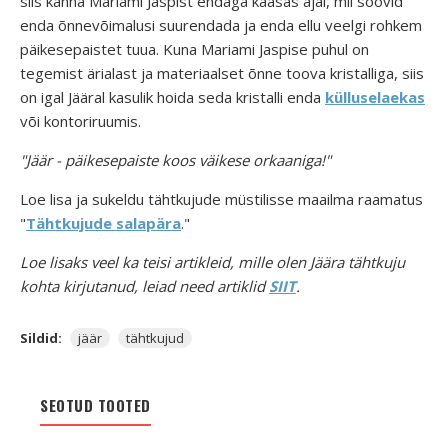
siis kanna Mariami Jaspist endaga kaasas ajal, mil soovid
enda õnnevõimalusi suurendada ja enda ellu veelgi rohkem
päikesepaistet tuua.
Kuna Mariami Jaspise puhul on
tegemist ärialast ja materiaalset õnne toova kristalliga, siis
on igal Jääral kasulik hoida seda kristalli enda
külluselaekas
või kontoriruumis.
"Jäär - päikesepaiste koos väikese orkaaniga!"
Loe lisa ja sukeldu tähtkujude müstilisse maailma raamatus
"
Tähtkujude salapära
."
Loe lisaks veel ka teisi artikleid, mille olen Jäära tähtkuju
kohta kirjutanud, leiad need artiklid
SIIT
.
Sildid:
jäär
tähtkujud
SEOTUD TOOTED