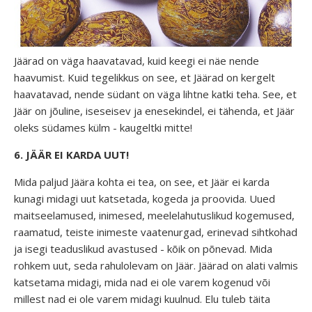
Jäärad on väga haavatavad, kuid keegi ei näe nende
haavumist. Kuid tegelikkus on see, et Jäärad on kergelt
haavatavad, nende südant on väga lihtne katki teha. See, et
Jäär on jõuline, iseseisev ja enesekindel, ei tähenda, et Jäär
oleks südames külm - kaugeltki mitte!
6. JÄÄR EI KARDA UUT!
Mida paljud Jäära kohta ei tea, on see, et Jäär ei karda
kunagi midagi uut katsetada, kogeda ja proovida. Uued
maitseelamused, inimesed, meelelahutuslikud kogemused,
raamatud, teiste inimeste vaatenurgad, erinevad sihtkohad
ja isegi teaduslikud avastused - kõik on põnevad. Mida
rohkem uut, seda rahulolevam on Jäär. Jäärad on alati valmis
katsetama midagi, mida nad ei ole varem kogenud või
millest nad ei ole varem midagi kuulnud. Elu tuleb täita