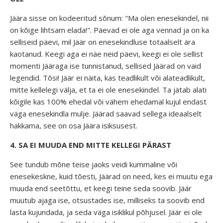
Jäära sisse on kodeeritud sõnum: "Ma olen enesekindel, nii
on kõige lihtsam elada!". Päevad ei ole aga vennad ja on ka
selliseid päevi, mil Jäär on enesekindluse totaalselt ära
kaotanud. Keegi aga ei näe neid päevi, keegi ei ole sellist
momenti Jääraga ise tunnistanud, sellised Jäärad on vaid
legendid. Tõsi! Jäär ei näita, kas teadlikult või alateadlikult,
mitte kellelegi välja, et ta ei ole enesekindel. Ta jätab alati
kõigile kas 100% ehedal või vähem ehedamal kujul endast
väga enesekindla mulje. Jäärad saavad sellega ideaalselt
hakkama, see on osa Jäära isiksusest.
4. SA EI MUUDA END MITTE KELLEGI PÄRAST
See tundub mõne teise jaoks veidi kummaline või
enesekeskne, kuid tõesti, Jäärad on need, kes ei muutu ega
muuda end seetõttu, et keegi teine seda soovib. Jäär
muutub ajaga ise, otsustades ise, milliseks ta soovib end
lasta kujundada, ja seda väga isiklikul põhjusel. Jäär ei ole