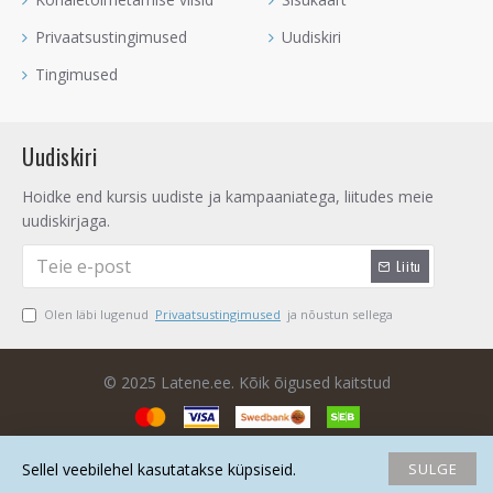
Privaatsustingimused
Uudiskiri
Tingimused
Uudiskiri
Hoidke end kursis uudiste ja kampaaniatega, liitudes meie
uudiskirjaga.
Liitu
Olen läbi lugenud
Privaatsustingimused
ja nõustun sellega
© 2025 Latene.ee. Kõik õigused kaitstud
SULGE
Sellel veebilehel kasutatakse küpsiseid.
Avaleht
Soovide nimekiri
Võrdlema
Saada email
Helista