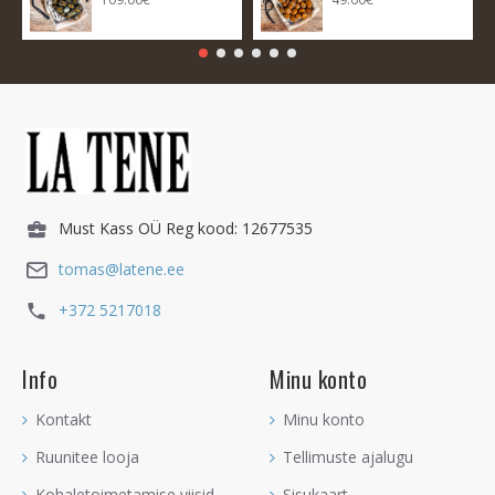
Must Kass OÜ Reg kood: 12677535
tomas@latene.ee
+372 5217018
Info
Minu konto
Kontakt
Minu konto
Ruunitee looja
Tellimuste ajalugu
Kohaletoimetamise viisid
Sisukaart