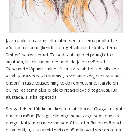
Jäära jaoks on äärmiselt oluline see, et tema poolt ette
võetud ülesanne (kehtib ka tegelikult teiste kohta tema
ümber) saaks tehtud. Teised tähtkujud ei pruugi ette
kujutada, kui oluline on eesmärkide ja ettevõetud
ülesannete lõpuni viimine. Kui miski saab tehtud, siis see
vajab Jäära sees tähistamist, tekib suur kergendustunne,
endorfiinitase tõuseb ning tekib rõõmutunne. Jäärale on
oluline, et tema elus ei oleks ripakilolevaid tegevusi. Kui
alustada, siis ka lõpetada!
Seega teised tähtkujud, kes te elate koos Jääraga ja jagate
oma elu mõne Jääraga, siis olge head, ärge seda pahaks
pange. Kui Jäär on närviline seetõttu, et mõni ettevõetud
plaan ei liigu, siis ta mitte ei ole nõudlik, vaid see on tema