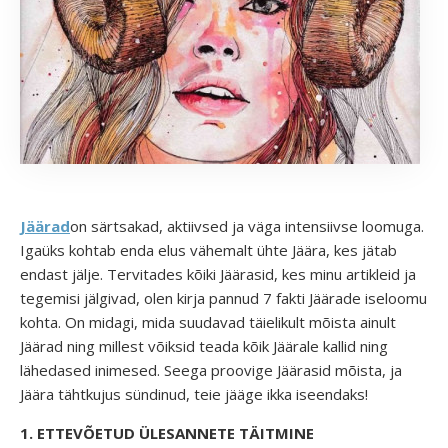
Jäärad
on särtsakad, aktiivsed ja väga intensiivse loomuga.
Igaüks kohtab enda elus vähemalt ühte Jäära, kes jätab
endast jälje. Tervitades kõiki Jäärasid, kes minu artikleid ja
tegemisi jälgivad,
olen kirja pannud 7 fakti Jäärade iseloomu
kohta. On midagi, mida suudavad täielikult mõista ainult
Jäärad ning millest võiksid teada kõik Jäärale kallid ning
lähedased inimesed. Seega proovige Jäärasid mõista, ja
Jäära tähtkujus sündinud, teie jääge ikka iseendaks!
1. ETTEVÕETUD ÜLESANNETE TÄITMINE