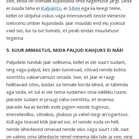
see, keda on võimalik kujundada oma nägemuse järgi. Seda
ei suuda teha ei
Kaljukits
, ei
Sõnn
ega ka keegi teine,
kellel on üldjuhul oskus väga intensiivselt teiste inimeste
iseloomu ümber kujundada. Jäär muudab end elu jooksul
vaid siis, kui ta ise tunneb, et peab endas muudatuse
tegema.
5. SUUR ARMASTUS, MIDA PALJUD KAHJUKS EI NÄE!
Paljudele tundub Jäär sellisena, kellel ei ole suurt südant,
ning väga paljud, kes Jääri tunnevad, võivad nende kohta
seetõttu valearvamust omada. See, et Jäär ei räägi
hellitavaid sõnu, kuidas sa temale korda lähed, ei tähenda
aga seda, et sul ei ole tema südames oma isiklikku ruumi.
Jäärade südant ei pruugi näha seetõttu, et enamus
Jäärade Auras kerkib esile pigem nende tugevus,
enesekindlus, sõnakus, jõulisus ja vahel isegi arrogantsus.
Küll aga teavad kõik Jäärad ise, et nende süda on hell,
nende lähedased omavad nende elus väga suurt rolli, nad
on valmis oma lähedaste nimel minema läbi tule ja vee, ning